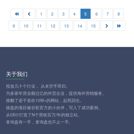
1
2
3
4
5
6
7
8
9
10
11
12
13
14
15
关于我们
投放几十个行业， 从未空手而归。
为多家年营业额过亿的外贸企业，提供海外营销服务。
推翻了若干造价10W+的网站，起死回生。
操盘的项目被谷歌官方的小伙伴，写入了成功案例。
从0到1打造了N个营收百万/年的独立站。
拿询盘有一手，拿询盘也不止一手。